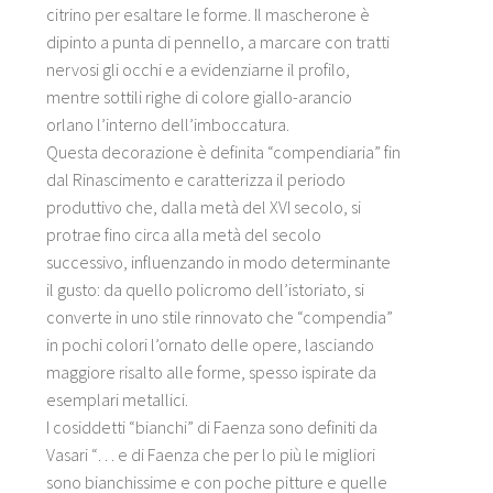
citrino per esaltare le forme. Il mascherone è
dipinto a punta di pennello, a marcare con tratti
nervosi gli occhi e a evidenziarne il profilo,
mentre sottili righe di colore giallo-arancio
orlano l’interno dell’imboccatura.
Questa decorazione è definita “compendiaria” fin
dal Rinascimento e caratterizza il periodo
produttivo che, dalla metà del XVI secolo, si
protrae fino circa alla metà del secolo
successivo, influenzando in modo determinante
il gusto: da quello policromo dell’istoriato, si
converte in uno stile rinnovato che “compendia”
in pochi colori l’ornato delle opere, lasciando
maggiore risalto alle forme, spesso ispirate da
esemplari metallici.
I cosiddetti “bianchi” di Faenza sono definiti da
Vasari “… e di Faenza che per lo più le migliori
sono bianchissime e con poche pitture e quelle