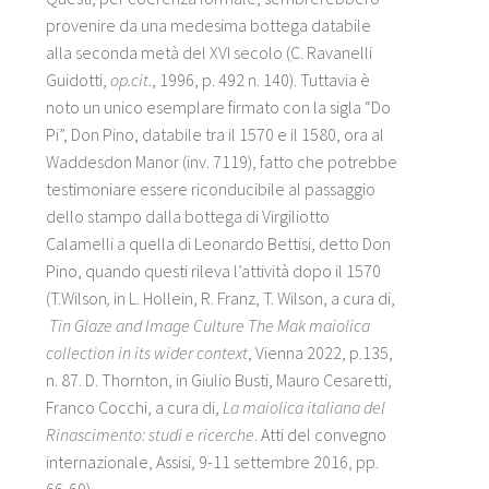
provenire da una medesima bottega databile
alla seconda metà del XVI secolo (C. Ravanelli
Guidotti,
op.cit.
, 1996, p. 492 n. 140). Tuttavia è
noto un unico esemplare firmato con la sigla “Do
Pi”, Don Pino, databile tra il 1570 e il 1580, ora al
Waddesdon Manor (inv. 7119), fatto che potrebbe
testimoniare essere riconducibile al passaggio
dello stampo dalla bottega di Virgiliotto
Calamelli a quella di Leonardo Bettisi, detto Don
Pino, quando questi rileva l’attività dopo il 1570
(T.Wilson
,
in L. Hollein, R. Franz, T. Wilson, a cura di,
Tin Glaze and Image Culture The Mak maiolica
collection in its wider context
, Vienna 2022, p.135,
n. 87. D. Thornton, in Giulio Busti, Mauro Cesaretti,
Franco Cocchi, a cura di,
La maiolica italiana del
Rinascimento: studi e ricerche
. Atti del convegno
internazionale, Assisi, 9-11 settembre 2016, pp.