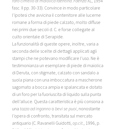
raro cimelio di maiolica
faentina
.
Faenza
XL, 1954
fasc. II pp. 30-33). Convince in modo particolare
l’ipotesi che avvicina il contenitore alle lucerne
romane a forma di piede calzato, molto diffuse
nei primi due secoli d. C. e forse collegate al
culto orientale di Serapide.
La funzionalità di queste opere, inoltre, varia a
seconda delle scelte di dettagli applicati agli
stampi che ne potevano modificare l’uso. Ne è
testimonianza un esemplare di piede di maiolica
di Deruta, con stigmate, calzato con sandalo a
suola piana con una imboccatura a mascherone
sagomato a bocca ampia e spalancata e dotato
di un foro per la fuoriuscita di liquido sulla punta
dell’alluce. Questa caratteristica è più consona a
una
tazza ad inganno
o
bevi se puoi
, nonostante
l’opera di confronto, transitata sul mercato
antiquario (C. Ravanelli Guidotti,
op.cit.
, 1996, p.