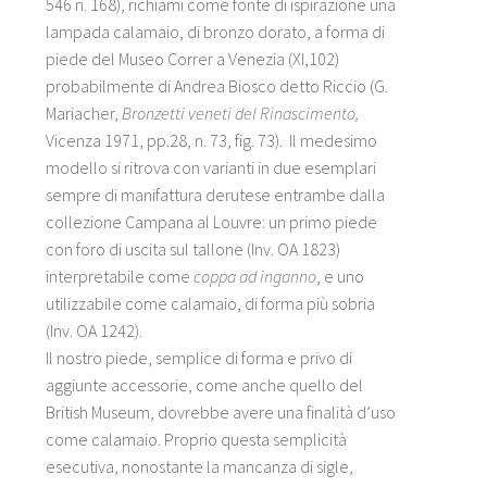
546 n. 168), richiami come fonte di ispirazione una
lampada calamaio, di bronzo dorato, a forma di
piede del Museo Correr a Venezia (XI,102)
probabilmente di Andrea Biosco detto Riccio (G.
Mariacher,
Bronzetti veneti del Rinascimento,
Vicenza 1971, pp.28, n. 73, fig. 73). Il medesimo
modello si ritrova con varianti in due esemplari
sempre di manifattura derutese entrambe dalla
collezione Campana al Louvre: un primo piede
con foro di uscita sul tallone (Inv. OA 1823)
interpretabile come
coppa ad inganno
, e uno
utilizzabile come calamaio, di forma più sobria
(Inv. OA 1242).
Il nostro piede, semplice di forma e privo di
aggiunte accessorie, come anche quello del
British Museum, dovrebbe avere una finalità d’uso
come calamaio. Proprio questa semplicità
esecutiva, nonostante la mancanza di sigle,