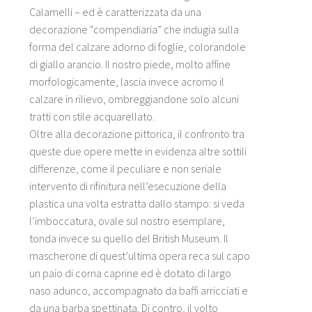
Calamelli – ed è caratterizzata da una
decorazione “compendiaria” che indugia sulla
forma del calzare adorno di foglie, colorandole
di giallo arancio. Il nostro piede, molto affine
morfologicamente, lascia invece acromo il
calzare in rilievo, ombreggiandone solo alcuni
tratti con stile acquarellato.
Oltre alla decorazione pittorica, il confronto tra
queste due opere mette in evidenza altre sottili
differenze, come il peculiare e non seriale
intervento di rifinitura nell’esecuzione della
plastica una volta estratta dallo stampo: si veda
l’imboccatura, ovale sul nostro esemplare,
tonda invece su quello del British Museum. Il
mascherone di quest’ultima opera reca sul capo
un paio di corna caprine ed è dotato di largo
naso adunco, accompagnato da baffi arricciati e
da una barba spettinata. Di contro, il volto