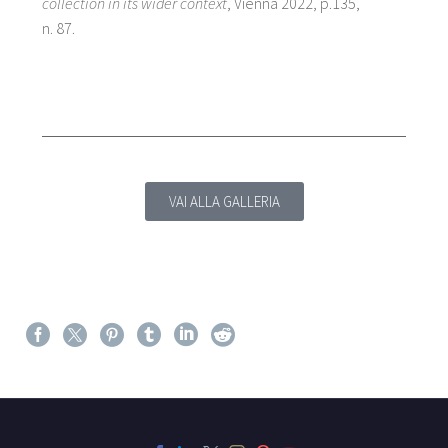
collection in its wider context
, Vienna 2022, p.135,
n. 87.
VAI ALLA GALLERIA