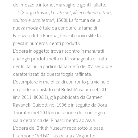
del mezzo o intorno, ma vaghe e gentili affatto
…” (Giorgio Vasari,
Le vite de’ più eccellenti pittori,
scultori e architettori
, 1568). La fortuna della
nuova moda è tale da condurre la fama di
Faenza in tutta Europa, dove il nuovo stile fa
presa in numerosi centri produttivi.
L’opera in oggetto trova riscontro in manufatti
analoghi prodotti nella città romagnola e in altri
centri italiani a partire dalla metà del XVI secolo e
caratterizzati da questa foggia raffinata.
L’esemplare in maiolica di confronto più vicino è
un piede acquistato dal British Museum nel 2011
(inv. 2011, 8008.1), già pubblicato da Carmen
Ravanelli Guidotti nel 1996 e in seguito da Dora
Thornton nel 2016 in occasione del convegno
sulla ceramica del Rinascimento ad Assisi.
L’opera del British Museum reca sotto la base
l’iscrizione “VR.FA” – associata a Virgiliotto