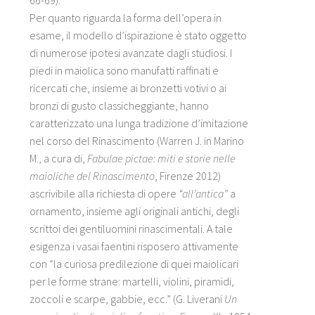
66-69).
Per quanto riguarda la forma dell’opera in
esame, il modello d’ispirazione è stato oggetto
di numerose ipotesi avanzate dagli studiosi. I
piedi in maiolica sono manufatti raffinati e
ricercati che, insieme ai bronzetti votivi o ai
bronzi di gusto classicheggiante, hanno
caratterizzato una lunga tradizione d’imitazione
nel corso del Rinascimento (Warren J. in Marino
M., a cura di,
Fabulae pictae: miti e storie nelle
maioliche del Rinascimento
, Firenze 2012)
ascrivibile alla richiesta di opere
“all’antica”
a
ornamento, insieme agli originali antichi, degli
scrittoi dei gentiluomini rinascimentali. A tale
esigenza i vasai faentini risposero attivamente
con “la curiosa predilezione di quei maiolicari
per le forme strane: martelli, violini, piramidi,
zoccoli e scarpe, gabbie, ecc.” (G. Liverani
Un