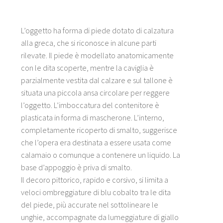
Title 1
Description 1
L’oggetto ha forma di piede dotato di calzatura
alla greca, che si riconosce in alcune parti
Title 1
Description 1
rilevate. Il piede è modellato anatomicamente
con le dita scoperte, mentre la caviglia è
Title 2
parzialmente vestita dal calzare e sul tallone è
Description 2
situata una piccola ansa circolare per reggere
Title 3
l’oggetto. L’imboccatura del contenitore è
Description 3
plasticata in forma di mascherone. L’interno,
completamente ricoperto di smalto, suggerisce
che l’opera era destinata a essere usata come
calamaio o comunque a contenere un liquido. La
base d’appoggio è priva di smalto.
Il decoro pittorico, rapido e corsivo, si limita a
veloci ombreggiature di blu cobalto tra le dita
del piede, più accurate nel sottolineare le
unghie, accompagnate da lumeggiature di giallo