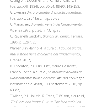
C. Grigioni, Documenti… I C. maiolicari…, in
Faenza
, XXII (1934), pp. 50-54, 88-90, 143-153;
G. Liverani
Un raro cimelio di maiolica faentina
.
Faenza
XL, 1954 fasc. II pp. 30-33;
G. Mariacher,
Bronzetti veneti del Rinascimento,
Vicenza 1971, pp.28, n. 73, fig. 73;
C. Ravanelli Guidotti,
Bianchi di Faenza
, Ferrara,
1996, p. 128 n. 20;
Warren J. in Marino M., a cura di,
Fabulae pictae:
miti e storie nelle maioliche del Rinascimento
,
Firenze 2012;
D. Thornton, in Giulio Busti, Mauro Cesaretti,
Franco Cocchi a cura di,
La maiolica italiana del
Rinascimento: studi e ricerche
. Atti del convegno
internazionale, Assisi, 9-11 settembre 2016, pp.
63-82;
T.Wilson
,
in L Hollein, R. Franz, T. Wilson, a cura di,
Tin Glaze and Image Culture The Mak maiolica