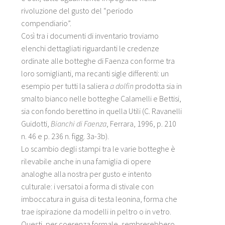
rivoluzione del gusto del “periodo
compendiario”.
Così tra i documenti di inventario troviamo
elenchi dettagliati riguardanti le credenze
ordinate alle botteghe di Faenza con forme tra
loro somiglianti, ma recanti sigle differenti: un
esempio per tutti la saliera
a
dolfin
prodotta sia in
smalto bianco nelle botteghe Calamelli e Bettisi,
sia con fondo berettino in quella Utili (C. Ravanelli
Guidotti,
Bianchi di Faenza
, Ferrara, 1996, p. 210
n. 46 e p. 236 n. figg. 3a-3b).
Lo scambio degli stampi tra le varie botteghe è
rilevabile anche in una famiglia di opere
analoghe alla nostra per gusto e intento
culturale: i versatoi a forma di stivale con
imboccatura in guisa di testa leonina, forma che
trae ispirazione da modelli in peltro o in vetro.
Questi, per coerenza formale, sembrerebbero