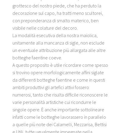
grottesco del nostro piede, che ha perduto la
decorazione sul capo, ha tratti meno scultorei,
con preponderanza di smalto materico, ben
visibile nelle colature del decoro.
La modalità esecutiva della nostra maiolica,
unitamente alla mancanza di sigle, non esclude
un eventuale attribuzione più allargata alle altre
botteghe faentine coeve.
A questo proposito è utile ricordare come spesso
si trovino opere morfologicamente affini siglate
da differenti botteghe faentine e come in questi
ambiti produttivi gli artefici attivi fossero
numerosi, tanto che risulta difficile riconoscere le
varie personalità artistiche cui ricondurre le
singole opere. È anche importante sottolineare
infatti come le botteghe lavorassero in parallelo
a quelle più note dei Calamelli, Mezzarisa, Bettisi
e Utili, tutte ugualmente impegnate nella