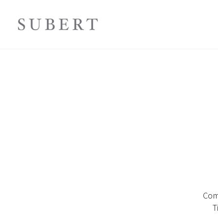
Comp
T