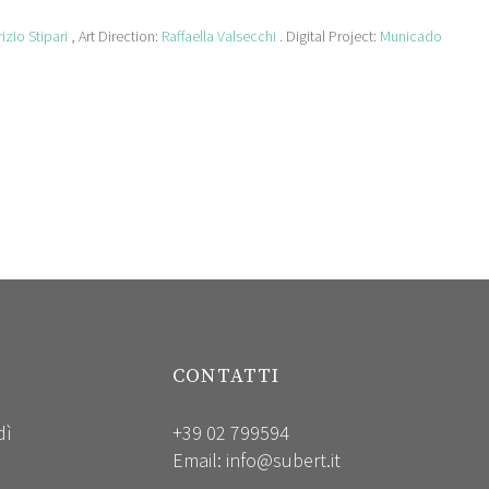
izio Stipari
, Art Direction:
Raffaella Valsecchi
. Digital Project:
Municado
CONTATTI
dì
+39 02 799594
Email:
info@subert.it