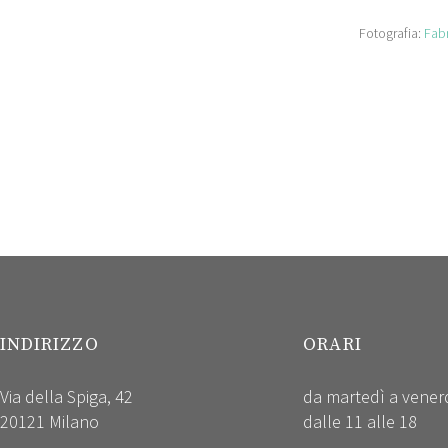
Fotografia:
Fabr
INDIRIZZO
ORARI
Via della Spiga, 42
da martedì a vener
20121 Milano
dalle 11 alle 18