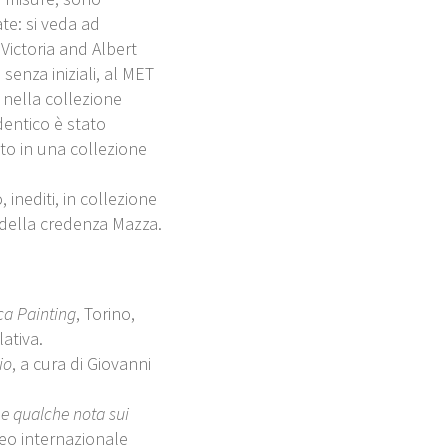
ate: si veda ad
 Victoria and Albert
enza iniziali, al MET
 nella collezione
dentico è stato
o in una collezione
, inediti, in collezione
 della credenza Mazza.
ca Painting
, Torino,
lativa.
aio
, a cura di Giovanni
e qualche nota sui
seo internazionale