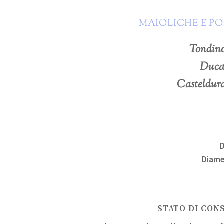
MAIOLICHE E P
Tondino
Duca
Casteldura
Diame
STATO DI CON