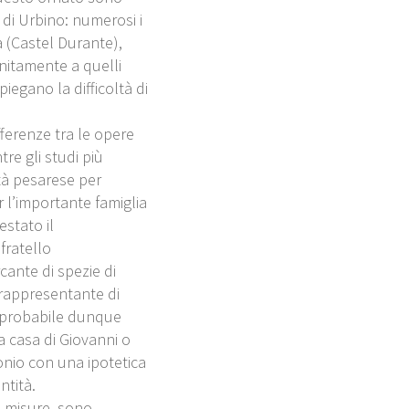
 di Urbino: numerosi i
 (Castel Durante),
unitamente a quelli
iegano la difficoltà di
fferenze tra le opere
re gli studi più
tà pesarese per
 l’importante famiglia
estato il
fratello
cante di spezie di
 rappresentante di
 probabile dunque
la casa di Giovanni o
onio con una ipotetica
ntità.
nti misure, sono