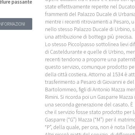
fêlure passante
state effettivamente reperite nel Ducato
frammenti del Palazzo Ducale di Urbania
mentre i recenti ritrovamenti a Pesaro, 
 INFORMAZIONI
nello stesso Palazzo Ducale di Urbino, sp
una attribuzione di bottega più precisa.
Lo stesso Piccolpasso sottolinea lievi di
di Casteldurante e quelle di Urbino, ment
recenti tendono a proporre una paterni
questo servizio, comunque prodotto per
della città costiera. Attorno al 1534 è att
trasferimento a Pesaro di Giovanni e del 
Bartolommeo, figli di Antonio Mazza mer
Rimini. Si ricorda poi un Gasparre Mazza
una seconda generazione del casato. È
che il servizio fosse stato prodotto per 
Gasparre (“G”) Mazza (“M”) per il matrim
“P”, della quale, per ora, non è nota l’ide
Altri piccoli piatti del servizio, di differe