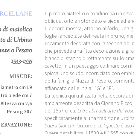
Il piccolo piattello o tondino ha un cav
ORCELLANE
obliqua, orlo arrotondato e piede ad an
Il decoro mostra, attorno all’orlo, una g
 di maiolica
foglie lanceolate delineate in bruno, me
to di Urbino
riccamente decorata con la tecnica del
nte o Pesaro
che prevede una fitta decorazione a girali
bianco di stagno direttamente sullo smal
1533-1555
cavetto, in un paesaggio collinare con il
spicca uno scudo incorniciato con emble
MISURE:
della famiglia Mazza di Pesaro, sormonta
Diametro cm 19
affiancato dalle iniziali “G” e “P”.
tro piede cm 7
La tecnica qui utilizzata nella decorazio
ampiamente descritta da Cipriano Piccol
Altezza cm 2,6
del 1557 circa,
Li tre libri dell’arte del vas
Peso: g 307
specificatamente a una tradizione urbina
SERVAZIONE:
Sopra bianchi
l’autore dice “
questo è uso 
Opere databili tra il 1530 e il 1555 con