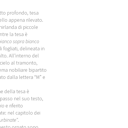
etto profondo, tesa
ello appena rilevato.
hirlanda di piccole
ntre la tesa è
bianco sopra bianco
 fogliati, delineata in
to. All’interno del
 cielo al tramonto,
ma nobiliare bipartito
to dalla lettera “M” e
ne della tesa è
passo nel suo testo,
aio
e riferito
te: nel capitolo dei
urbinate”
.
 questo ornato sono