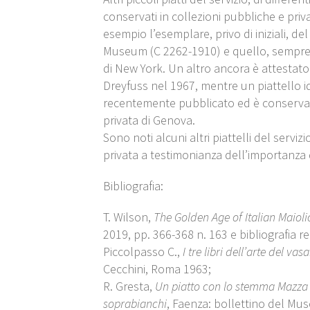
conservati in collezioni pubbliche e priv
esempio l’esemplare, privo di iniziali, del
Museum (C 2262-1910) e quello, sempre s
di New York. Un altro ancora è attestato
Dreyfuss nel 1967, mentre un piattello i
recentemente pubblicato ed è conservat
privata di Genova.
Sono noti alcuni altri piattelli del servizio
privata a testimonianza dell’importanza
Bibliografia:
T. Wilson,
The Golden Age of Italian Maioli
2019, pp. 366-368 n. 163 e bibliografia re
Piccolpasso C.,
I tre libri dell’arte del vas
Cecchini, Roma 1963;
R. Gresta,
Un piatto con lo stemma Mazza 
soprabianchi
, Faenza: bollettino del Mu