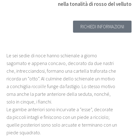
nella tonalità di rosso del velluto
RICHIEDI INFORMAZIONI
Le sei sedie di noce hanno schienale a giorno
sagomato e appena concavo, decorato da due nastri
che, intrecciandosi, formano una cartella traforata che
ricorda un “otto”. Al culmine dello schienale un motivo
a conchiglia
rocaille
funge da fastigio. Lo stesso motivo
orna anche la parte anteriore della seduta, nonché,
solo in cinque, i fianchi.
Le gambe anteriori sono incurvate a “esse”, decorate
da piccoli intagli e finiscono con un piede a ricciolo;
quelle posteriori sono solo arcuate e terminano con un
piede squadrato.