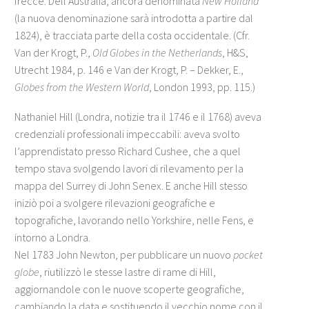
frecce. Dell’Australia, ancora denominata
New Holland
(la nuova denominazione sarà introdotta a partire dal
1824), è tracciata parte della costa occidentale. (Cfr.
Van der Krogt, P.,
Old Globes in the Netherlands
, H&S,
Utrecht 1984, p. 146 e Van der Krogt, P. – Dekker, E.,
Globes from the Western World
, London 1993, pp. 115.)
Nathaniel Hill (Londra, notizie tra il 1746 e il 1768) aveva
credenziali professionali impeccabili: aveva svolto
l’apprendistato presso Richard Cushee, che a quel
tempo stava svolgendo lavori di rilevamento per la
mappa del Surrey di John Senex. E anche Hill stesso
iniziò poi a svolgere rilevazioni geografiche e
topografiche, lavorando nello Yorkshire, nelle Fens, e
intorno a Londra.
Nel 1783 John Newton, per pubblicare un nuovo
pocket
globe
, riutilizzò le stesse lastre di rame di Hill,
aggiornandole con le nuove scoperte geografiche,
cambiando la data e sostituendo il vecchio nome con il