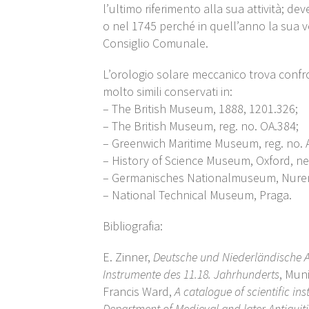
l’ultimo riferimento alla sua attività; d
o nel 1745 perché in quell’anno la sua v
Consiglio Comunale.
L’orologio solare meccanico trova confr
molto simili conservati in:
– The British Museum, 1888, 1201.326;
– The British Museum, reg. no. OA.384;
– Greenwich Maritime Museum, reg. no. 
– History of Science Museum, Oxford, ne
– Germanisches Nationalmuseum, Nure
– National Technical Museum, Praga.
Bibliografia:
E. Zinner,
Deutsche und Niederländische 
Instrumente des 11.18.
Jahrhunderts
, Mun
Francis Ward,
A catalogue of scientific in
Department of Medieval and later Antiquitie