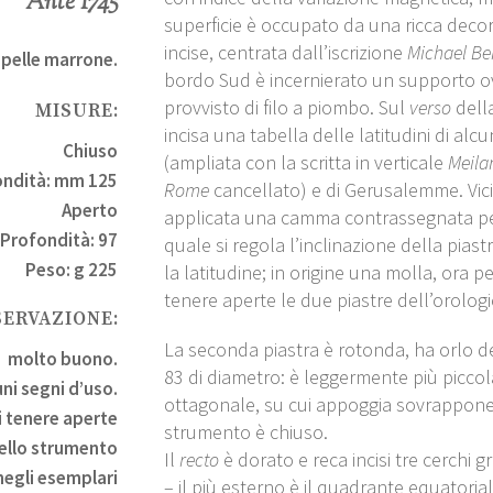
Ante 1745
superficie è occupato da una ricca deco
incise, centrata dall’iscrizione
Michael Be
i pelle marrone.
bordo Sud è incernierato un supporto ov
provvisto di filo a piombo. Sul
verso
della
MISURE:
incisa una tabella delle latitudini di alc
Chiuso
(ampliata con la scritta in verticale
Meila
ondità: mm 125
Rome
cancellato) e di Gerusalemme. Vic
Aperto
applicata una camma contrassegnata per
 Profondità: 97
quale si regola l’inclinazione della pia
Peso: g 225
la latitudine; in origine una molla, ora p
tenere aperte le due piastre dell’orologi
SERVAZIONE:
La seconda piastra è rotonda, ha orlo 
molto buono.
83 di diametro: è leggermente più piccol
ni segni d’uso.
ottagonale, su cui appoggia sovrappon
i tenere aperte
strumento è chiuso.
dello strumento
Il
recto
è dorato e reca incisi tre cerchi g
negli esemplari
– il più esterno è il quadrante equatori