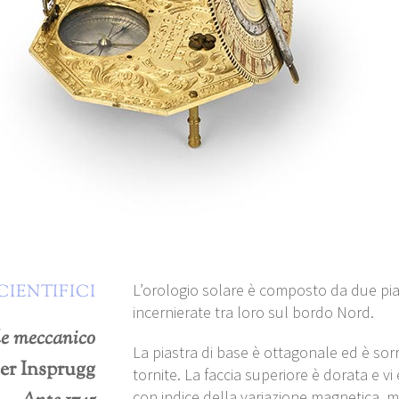
L’orologio solare è composto da due pia
CIENTIFICI
incernierate tra loro sul bordo Nord.
le meccanico
La piastra di base è ottagonale ed è so
er Insprugg
tornite. La faccia superiore è dorata e vi
con indice della variazione magnetica, me