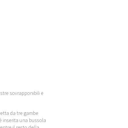
stre sovrapponibili e
rretta da tre gambe
 è inserita una bussola
ntre il resto della