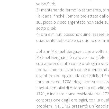
verso Sud;
3) mantenendo fermo lo strumento, si
l’alidada, finché l’ombra proiettata dal
sul piccolo disco argentato non cade su
sotto di sé;
4) ora e minuti possono quindi essere le
quadrante delle ore e su quello dei minut
Johann Michael Bergauer, che a volte si
Michael Bergauer, è nato a Simonsfeld, a
suo apprendistato come orologiaio si s
probabilmente lavorò come operaio ad 
diventare orologiaio alla corte di Karl Ph
Innsbruck nel 1708. Negli anni success
ripetuti tentativi di ottenere la cittadina
1721, è indicato come residente. Nel 17
corporazione degli orologiai, con la qua
problemi. Nel 1732 presentò un “capola