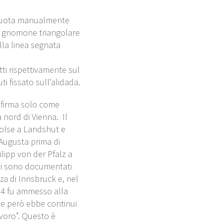
 ruota manualmente
lo gnomone triangolare
lla linea segnata
tti rispettivamente sul
i fissato sull’alidada.
 firma solo come
 nord di Vienna. Il
volse a Landshut e
Augusta prima di
ilipp von der Pfalz a
ivi sono documentati
nza di Innsbruck e, nel
24 fu ammesso alla
le però ebbe continui
voro”. Questo è