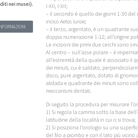
iti nei musei).
I-XII, I-XII;
– il secondo è quello dei giorni 1-30 de
inciso
Aetas lunae
;
 INFORMAZIONI
– il terzo, argentato, è un quadrante sus
doppia numerazione 1-12; all’origine po
Le incisioni dei primi due cerchi sono sm
Al centro – sull’asse polare – è impernia
all’estremità della quale è associato il
dei minuti, cui è saldato, perpendicolar
disco, pure argentato, dotato di gnomone
alidada e quadrante dei minuti sono coll
meccanismi dentati.
Di seguito la procedura per misurare l’or
1) Si regola la camma sotto la base dell’
latitudine della località in cui ci si trova;
2) Si posiziona l’orologio su una superfi
del filo a piombo e con il lato più vicino