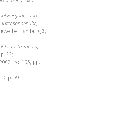
ael Bergauer und
Minutensonnenuhr
,
Gewerbe Hamburg 3,
ntific Instruments,
p. 22;
 2002, no. 165, pp.
10, p. 59.