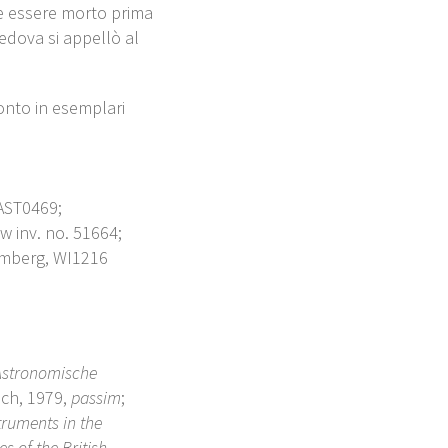
eve essere morto prima
edova si appellò al
onto in esemplari
AST0469;
w inv. no. 51664;
mberg, WI1216
Astronomische
ich, 1979,
passim
;
struments in the
s of the British