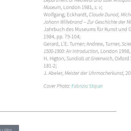
Museum
, London 1981,
s. v
;
Wolfgang, Eckhardt,
Claude Dunod, Mich
Johann Willebrand – Zur Geschichte der 
Jahrbuch des Museums für Kunst und 
1984, pp. 79-104;
Gerard, L’E. Turner; Andrew, Turner,
Scie
1500-1900: An Introduction
, London 1998, 
H. Higton,
Sundials at Greenwich
, Oxford
181-2;
J. Abeler,
Meister der Uhrmacherkunst
, 20
Cover Photo:
Fabrizio Stipari
ALLERIA