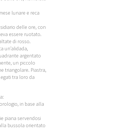
l mese lunare e reca
sidiario delle ore, con
teva essere ruotato.
altate di rosso.
ta un’alidada,
 quadrante argentato
mente, un piccolo
 triangolare. Piastra,
egati tra loro da
a:
orologio, in base alla
cie piana servendosi
 alla bussola orientato