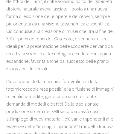
Nell’“Età dei Lumi”, il collezionismo tipico dei gabinetti
di storia naturale aveva lasciato il posto a una nuova
forma di esibizione delle opere e dei reperti, sempre
più orientata da una visione tassonomica e scientifica.
Ciò condusse alla creazione di musei che, tra la fine del
XIX e i primi decenni del XX secolo, divennero le sedi
ideali per la presentazione delle scoperte derivanti da
un’attività scientifica, tecnologica e culturale in rapida
espansione, favorita anche dal successo delle grandi
Esposizioni Universali.
L’invenzione della macchina fotografica e della
fotomicroscopia rese possibile la diffusione di immagini
scientifiche inedite, generando una crescente
domanda di modelli didattici. Dalla tradizionale
produzione in cera del XVIII secolo si passò così
all’impiego di nuovi materiali, più vari e rispondenti alle
esigenze delle “immagini ingrandite”. I modelli di nuova
generazione, destinati a scuole e università, erano di