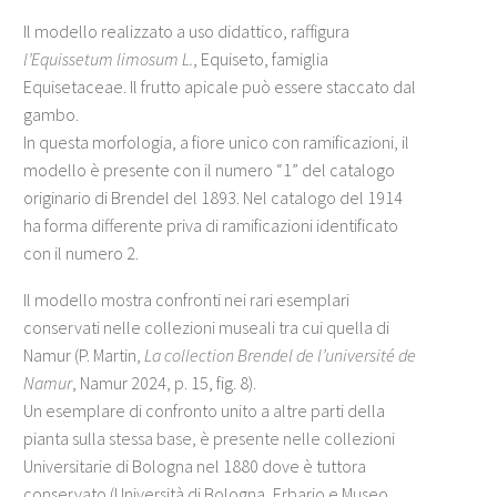
Title 1
Title 2
Description 1
Description 2
Il modello realizzato a uso didattico, raffigura
l’Equissetum limosum L.
, Equiseto, famiglia
Title 3
Description 3
Equisetaceae. Il frutto apicale può essere staccato dal
gambo.
In questa morfologia, a fiore unico con ramificazioni, il
modello è presente con il numero “1” del catalogo
originario di Brendel del 1893. Nel catalogo del 1914
ha forma differente priva di ramificazioni identificato
con il numero 2.
Il modello mostra confronti nei rari esemplari
conservati nelle collezioni museali tra cui quella di
Namur (P. Martin,
La collection Brendel de l’université de
Namur
, Namur 2024, p. 15, fig. 8).
Un esemplare di confronto unito a altre parti della
pianta sulla stessa base, è presente nelle collezioni
Universitarie di Bologna nel 1880 dove è tuttora
conservato (Università di Bologna, Erbario e Museo