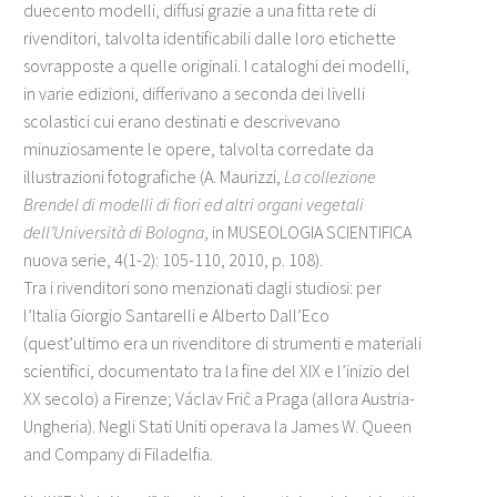
duecento modelli, diffusi grazie a una fitta rete di
rivenditori, talvolta identificabili dalle loro etichette
sovrapposte a quelle originali. I cataloghi dei modelli,
in varie edizioni, differivano a seconda dei livelli
scolastici cui erano destinati e descrivevano
minuziosamente le opere, talvolta corredate da
illustrazioni fotografiche (A. Maurizzi,
La collezione
Brendel di modelli di fiori ed altri organi vegetali
dell’Università di Bologna
, in MUSEOLOGIA SCIENTIFICA
nuova serie, 4(1-2): 105-110, 2010, p. 108).
Tra i rivenditori sono menzionati dagli studiosi: per
l’Italia Giorgio Santarelli e Alberto Dall’Eco
(quest’ultimo era un rivenditore di strumenti e materiali
scientifici, documentato tra la fine del XIX e l’inizio del
XX secolo) a Firenze; Václav Friĉ a Praga (allora Austria-
Ungheria). Negli Stati Uniti operava la James W. Queen
and Company di Filadelfia.