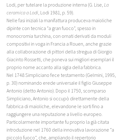
Lodi, per tutelare la produzione interna (G. Lise,
La
ceramica a Lodi
, Lodi 1981, p. 59).
Nelle fasi iniziali la manifattura produceva maioliche
dipinte con tecnica “a gran fuoco”, spesso in
monocromia turchina, con ornati derivati da moduli
compositivi in voga in Francia a Rouen, anche grazie
alla collaborazione di pittori della stregua di Giorgio
Giacinto Rossetti, che poneva sui migliori esemplari il
proprio nome accanto alla sigla della fabbrica.
Nel 1748 Simpliciano fece testamento (Gelmini, 1995,
p. 30) nominando erede universale il figlio Giuseppe
Antonio (detto Antonio). Dopo il 1750, scomparso
Simpliciano, Antonio si occupò direttamente della
fabbrica di maioliche, elevandone le sorti fino a
raggiungere una reputazione a livello europeo.
Particolarmente importante fu proprio la già citata
introduzione nel 1760 della innovativa lavorazione “a
piccolo fuoco”, che, ampliando il repertorio