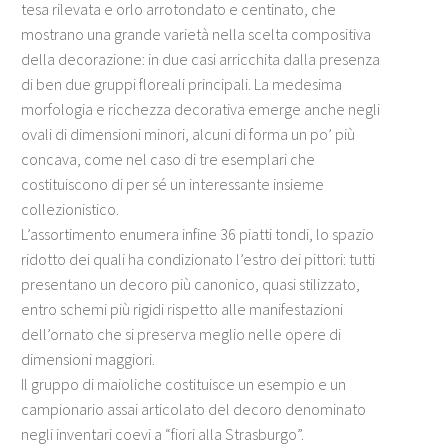
tesa rilevata e orlo arrotondato e centinato, che
mostrano una grande varietà nella scelta compositiva
della decorazione: in due casi arricchita dalla presenza
di ben due gruppi floreali principali. La medesima
morfologia e ricchezza decorativa emerge anche negli
ovali di dimensioni minori, alcuni di forma un po’ più
concava, come nel caso di tre esemplari che
costituiscono di per sé un interessante insieme
collezionistico.
L’assortimento enumera infine 36 piatti tondi, lo spazio
ridotto dei quali ha condizionato l’estro dei pittori: tutti
presentano un decoro più canonico, quasi stilizzato,
entro schemi più rigidi rispetto alle manifestazioni
dell’ornato che si preserva meglio nelle opere di
dimensioni maggiori.
Il gruppo di maioliche costituisce un esempio e un
campionario assai articolato del decoro denominato
negli inventari coevi a “fiori alla Strasburgo”.