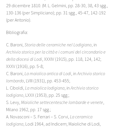
29 dicembre 1810. (M. L. Gelmini, pp. 28-30, 38, 43 sgg.,
130-136 (per Simpliciano); pp. 31 sgg., 45-47, 142-192
(per Antonio).
Bibliografia:
C. Baroni,
Storia delle ceramiche nel Lodigiano
, in
Archivio storico per la città e i comuni del circondario e
della diocesi di Lodi
, XXXIV (1915), pp. 118, 124, 142;
XXXV (1916), pp. 5-8;
C. Baroni,
La maiolica antica di Lodi
, in
Archivio storico
lombardo
, LVIII (1931), pp. 453-455;
L. Ciboldi,
La maiolica lodigiana
, in
Archivio storico
lodigiano
, LXXX (1953), pp. 25 sgg.;
S. Levy,
Maioliche settecentesche lombarde e venete
,
Milano 1962, pp. 17 sgg.;
A. Novasconi – S. Ferrari – S. Corvi,
La ceramica
lodigiana
, Lodi 1964, ad Indicem; Maioliche di Lodi,