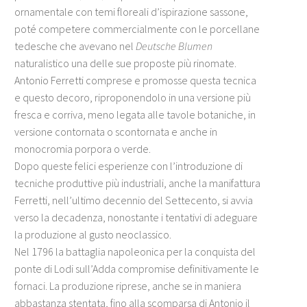
ornamentale con temi floreali d’ispirazione sassone,
poté competere commercialmente con le porcellane
tedesche che avevano nel
Deutsche Blumen
naturalistico una delle sue proposte più rinomate.
Antonio Ferretti comprese e promosse questa tecnica
e questo decoro, riproponendolo in una versione più
fresca e corriva, meno legata alle tavole botaniche, in
versione contornata o scontornata e anche in
monocromia porpora o verde.
Dopo queste felici esperienze con l’introduzione di
tecniche produttive più industriali, anche la manifattura
Ferretti, nell’ultimo decennio del Settecento, si avvia
verso la decadenza, nonostante i tentativi di adeguare
la produzione al gusto neoclassico.
Nel 1796 la battaglia napoleonica per la conquista del
ponte di Lodi sull’Adda compromise definitivamente le
fornaci. La produzione riprese, anche se in maniera
abbastanza stentata, fino alla scomparsa di Antonio il