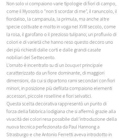
Non solo vi compaiono varie tipologie di fiori di campo,
come il Myosotis o “non ti scordar di me”, il ranuncolo, il
fiordaliso, la campanula, la primula, ma anche altre
specie coltivate e molto in voga nel XVIII secolo, come
la rosa, il garofano o il prezioso tulipano; un profluvio di
colori e di varietà che hanno reso questo decoro uno
dei più richiesti dalle corti e dalle grandi casate
nobiliari del Settecento.
L’ornato è incentrato su di un
bouquet
principale
caratterizzato da un fiore dominante, di maggiori
dimensioni, da cui si dipartono rami secondari con fiori
minori; in posizione più defilata compaiono elementi
accessori, piccole roselline e fiori selvatici.
Questa scelta decorativa rappresentò un punto di
forza della fabbrica lodigiana che si affermò grazie alla
vivacità dei colori resa possibile dall’introduzione della
nuova tecnica perfezionata da Paul Hannong a
Strasburgo e che Antonio Ferretti aveva introdotto in