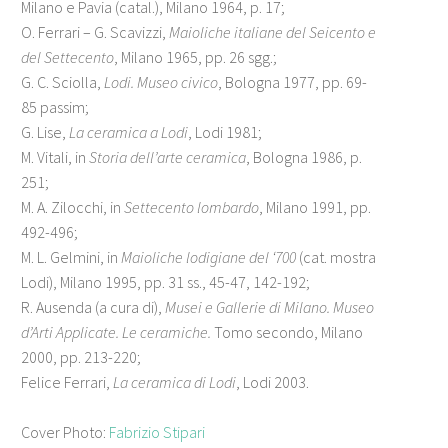
Milano e Pavia (catal.), Milano 1964, p. 17;
O. Ferrari – G. Scavizzi,
Maioliche italiane del Seicento e
del Settecento
, Milano 1965, pp. 26 sgg.;
G. C. Sciolla,
Lodi. Museo civico
, Bologna 1977, pp. 69-
85 passim;
G. Lise,
La ceramica a Lodi
, Lodi 1981;
M. Vitali, in
Storia dell’arte ceramica
, Bologna 1986, p.
251;
M. A. Zilocchi, in
Settecento lombardo
, Milano 1991, pp.
492-496;
M. L. Gelmini, in
Maioliche lodigiane del ‘700
(cat. mostra
Lodi), Milano 1995, pp. 31 ss., 45-47, 142-192;
R. Ausenda (a cura di),
Musei e Gallerie di Milano. Museo
d’Arti Applicate. Le ceramiche.
Tomo secondo, Milano
2000, pp. 213-220;
Felice Ferrari,
La ceramica di Lodi
, Lodi 2003.
Cover Photo:
Fabrizio Stipari